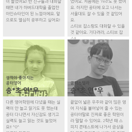
이 늘었어요! 반 친구들과 대화할
었어요. 처음에는 'red'도 못 썼어
때면 내가 하버드대학을 졸업한
요. 하지만 공터에 오고 나서는
아인슈타인이 된 느낌이에요. 앞
서울대도 갈 수 있을 것 같았어
으로도 열심히 공부하고 싶어요!
요.
스티브 잡스랑도 대화할 수 있을
것 같아요. 기다려라, 스티브 잡
스!!
성적이 좋아지는
공터영어
공터스텔라
송*초 연*우
송*초 연*우
다른 영어학원에 다녔을 때는 실
끝없이 넓은 우주와 같이 많은 영
력이 안 늘고 읽기도 못 했는데
어 지식을 불어넣어 줄 수 있는
공터 다니면서 자신감도 생기고
공터야말로 진짜로 좋은 학원이
실력도 늘고 읽는 것도 늘었어
라 말할 수 있어요. 2학년 때 스
요!! ^0^
피치 콘테스트에 나가서 금상을