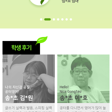
심*보 엄마
학생 후기
나의 자신감 공장,
Hello!
공터영어!
Nice Gongteo
송*초 김*원
송*초 이*호
글쓰기 실력과 발음, 스피킹 실력
공터를 다니면서 영어가 많이 늘