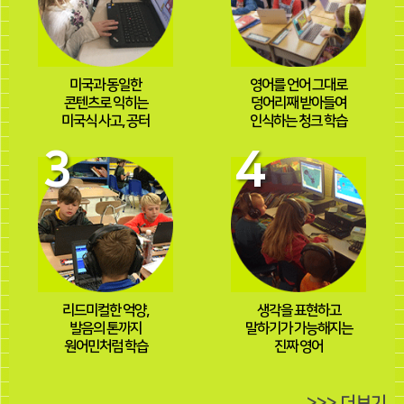
미국과 동일한
영어를 언어 그대로
콘텐츠로 익히는
덩어리째 받아들여
미국식 사고, 공터
인식하는 청크 학습
3
4
리드미컬한 억양,
생각을 표현하고
발음의 톤까지
말하기가 가능해지는
원어민처럼 학습
진짜 영어
>>> 더보기