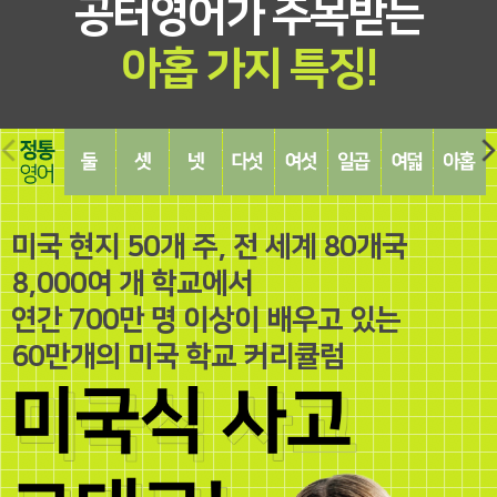
공터영어가 주목받는
아홉 가지 특징!
하
둘
셋
넷
다
여
일
여
아
나
-
-
-
섯
섯
곱
덟
홉
-
확
밀
인
-
-
-
-
-
정
장
착
지
표
인
경
성
결
미국 현지 50개 주, 전 세계 80개국
통
영
영
영
현
성
헙
장
과
영
어
어
어
영
영
영
영
영
8,000여 개 학교에서
어
어
어
어
어
어
연간 700만 명 이상이 배우고 있는
60만개의 미국 학교 커리큘럼