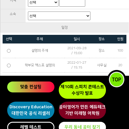
지역
소속
일정
선택
주제
일시
장소
인원
2021-09-28
설명회 주제
장소
100
/ 15:00
2022-01-27
학부모 엑스포 설명회
사무실
20
/ 15:15
2022-02-04
엑스포
벌말센터
20
/ 04:20
맞춤 컨설팅
제10회 스피치 콘테스트
2022-05-10
공터영어 본
수상자 발표
학습보고 간담회
10
/ 14:00
사센터
2022-05-13
가맹센터 교
Discovery Education
공터영어가 만든 에듀테크
원장
100
/ 09:00
육장
대한민국 공식 리셀러
기반 미래형 어학원
GT 2.0 체험 수업 및 2022 여
2022-07-11
반송센터
20
름방학 특강 안내
/ 11:00
레벨 테스트
우리 동네 공터 찾기