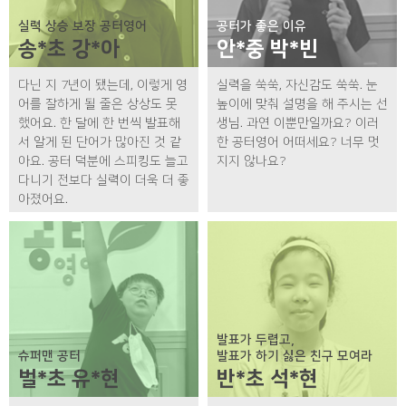
실력 상승 보장 공터영어
공터가 좋은 이유
송*초 강*아
안*중 박*빈
다닌 지 7년이 됐는데, 이렇게 영
실력을 쑥쑥, 자신감도 쑥쑥. 눈
어를 잘하게 될 줄은 상상도 못
높이에 맞춰 설명을 해 주시는 선
했어요. 한 달에 한 번씩 발표해
생님. 과연 이뿐만일까요? 이러
서 알게 된 단어가 많아진 것 같
한 공터영어 어떠세요? 너무 멋
아요. 공터 덕분에 스피킹도 늘고
지지 않나요?
다니기 전보다 실력이 더욱 더 좋
아졌어요.
발표가 두렵고,
슈퍼맨 공터
발표가 하기 싫은 친구 모여라
벌*초 유*현
반*초 석*현