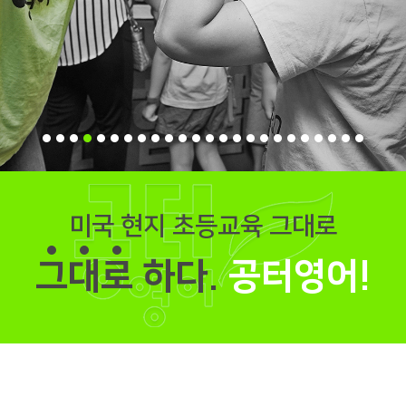
미국 현지 초등교육 그대로
그
대
로
하다.
공터영어!