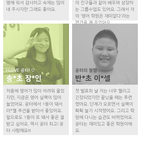
명해 줘서 감사하고 숙제는 많이
의 친구들과 같이 배우며 성장하
내 주시지만 그래도 좋아요.
는 그룹수업도 있어요. 그래서 저
의 ‘영어 학원은 재미없다’라는
편견을 깨 주었어요.
I LOVE 공터! ♡
공터의 장점
송*초 장*인
반*초 이*셀
처음에 영어가 많이 어려워 울었
첫 발표회 날 저는 너무 떨리고
지만, 지금은 영어 실력이 많이
긴장되었지만 끝났을 때는 후련
늘었어요. 공터에서 1등이 돼서
했어요. 단계가 오르면서 실력이
라*젤 쿠션을 받아서 좋았어요.
확확 늘기 시작했어요. 그리고 학
앞으로도 1등이 또 돼서 좋은 걸
원에 다니는 습관도 바뀌었어요.
받고 싶어요. 역시 공터 최고! 공
공터는 재미있고 좋은 학원이에
터 사랑해요!!!
요.