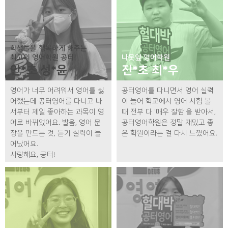
학생들을 행복하게 해주는
최고의 영어학원 공터!
나뭇잎 영어학원
안*초 성*윤
진*초 최*우
영어가 너무 어려워서 영어를 싫
공터영어를 다니면서 영어 실력
어했는데 공터영어를 다니고 나
이 늘어 학교에서 영어 시험 볼
서부터 제일 좋아하는 과목이 영
때 전부 다 '매우 잘함'을 받아서,
어로 바뀌었어요. 발음, 영어 문
공터영어학원은 정말 재밌고 좋
장을 만드는 것, 듣기 실력이 늘
은 학원이라는 걸 다시 느꼈어요.
어났어요.
사랑해요, 공터!