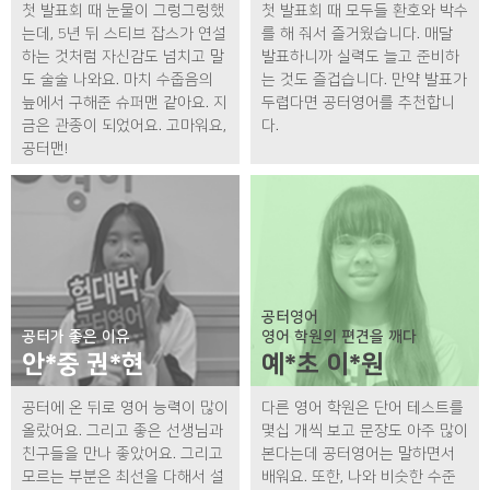
첫 발표회 때 눈물이 그렁그렁했
첫 발표회 때 모두들 환호와 박수
는데, 5년 뒤 스티브 잡스가 연설
를 해 줘서 즐거웠습니다. 매달
하는 것처럼 자신감도 넘치고 말
발표하니까 실력도 늘고 준비하
도 술술 나와요. 마치 수줍음의
는 것도 즐겁습니다. 만약 발표가
늪에서 구해준 슈퍼맨 같아요. 지
두렵다면 공터영어를 추천합니
금은 관종이 되었어요. 고마워요,
다.
공터맨!
공터영어
공터가 좋은 이유
영어 학원의 편견을 깨다
안*중 권*현
예*초 이*원
공터에 온 뒤로 영어 능력이 많이
다른 영어 학원은 단어 테스트를
올랐어요. 그리고 좋은 선생님과
몇십 개씩 보고 문장도 아주 많이
친구들을 만나 좋았어요. 그리고
본다는데 공터영어는 말하면서
모르는 부분은 최선을 다해서 설
배워요. 또한, 나와 비슷한 수준