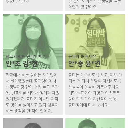
♡공터 최고♡
탄 것도 도와주신 선생님들 덕분
이었던 것 같아요.
최고의 학원 공터영어♡
공터가 좋은 이유
안*초 김*현
안*중 윤*연
학교에서 하는 영어는 재미없어
공터는 예습하도록 하고, 이해 안
서 싫어했었는데 공터영어에서
되는 건 다시 설명해 이해하도록
선생님이랑 같이 수업 듣고 온라
선생님이 열심히 가르쳐주셔요!
인, 발표회를 하면서 영어가 재밌
매달 발표회와 다양한 이벤트로
있어졌어요. 공터가 아니면 아직
영어의 재미와 자신감이 쑥쑥!
도 영어를 싫어하고 있지 않을까
공터영어에 다녀 보세요!
하는 생각을 한 적이 있어요.