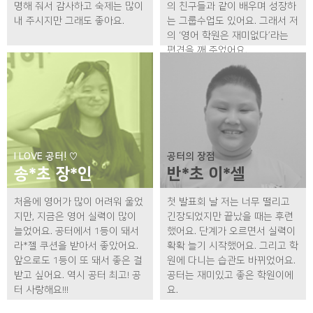
명해 줘서 감사하고 숙제는 많이
의 친구들과 같이 배우며 성장하
내 주시지만 그래도 좋아요.
는 그룹수업도 있어요. 그래서 저
의 ‘영어 학원은 재미없다’라는
편견을 깨 주었어요.
I LOVE 공터! ♡
공터의 장점
송*초 장*인
반*초 이*셀
처음에 영어가 많이 어려워 울었
첫 발표회 날 저는 너무 떨리고
지만, 지금은 영어 실력이 많이
긴장되었지만 끝났을 때는 후련
늘었어요. 공터에서 1등이 돼서
했어요. 단계가 오르면서 실력이
라*젤 쿠션을 받아서 좋았어요.
확확 늘기 시작했어요. 그리고 학
앞으로도 1등이 또 돼서 좋은 걸
원에 다니는 습관도 바뀌었어요.
받고 싶어요. 역시 공터 최고! 공
공터는 재미있고 좋은 학원이에
터 사랑해요!!!
요.