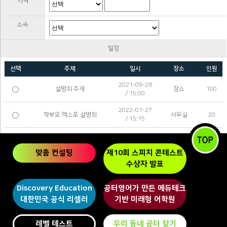
지역
소속
일정
선택
주제
일시
장소
인원
2021-09-28
설명회 주제
장소
100
/ 15:00
2022-01-27
학부모 엑스포 설명회
사무실
20
/ 15:15
2022-02-04
엑스포
벌말센터
20
/ 04:20
맞춤 컨설팅
제10회 스피치 콘테스트
2022-05-10
공터영어 본
수상자 발표
학습보고 간담회
10
/ 14:00
사센터
2022-05-13
가맹센터 교
Discovery Education
공터영어가 만든 에듀테크
원장
100
/ 09:00
육장
대한민국 공식 리셀러
기반 미래형 어학원
GT 2.0 체험 수업 및 2022 여
2022-07-11
반송센터
20
름방학 특강 안내
/ 11:00
레벨 테스트
우리 동네 공터 찾기