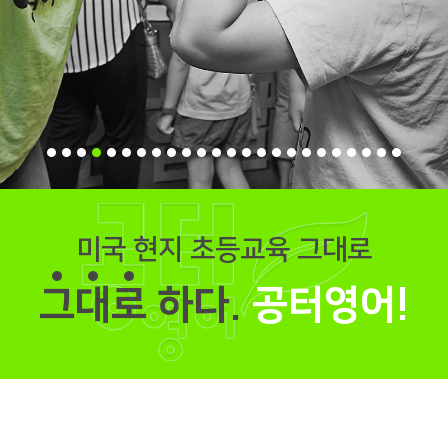
미국 현지 초등교육 그대로
그
대
로
하다.
공터영어!