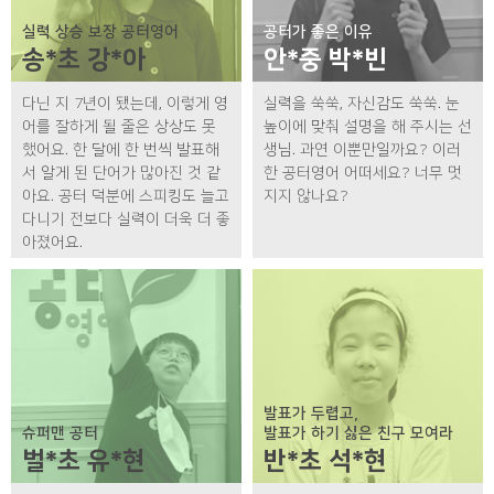
실력 상승 보장 공터영어
공터가 좋은 이유
송*초 강*아
안*중 박*빈
다닌 지 7년이 됐는데, 이렇게 영
실력을 쑥쑥, 자신감도 쑥쑥. 눈
어를 잘하게 될 줄은 상상도 못
높이에 맞춰 설명을 해 주시는 선
했어요. 한 달에 한 번씩 발표해
생님. 과연 이뿐만일까요? 이러
서 알게 된 단어가 많아진 것 같
한 공터영어 어떠세요? 너무 멋
아요. 공터 덕분에 스피킹도 늘고
지지 않나요?
다니기 전보다 실력이 더욱 더 좋
아졌어요.
발표가 두렵고,
슈퍼맨 공터
발표가 하기 싫은 친구 모여라
벌*초 유*현
반*초 석*현