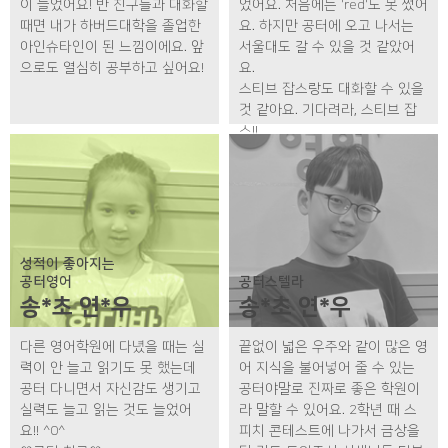
이 늘었어요! 반 친구들과 대화할
었어요. 처음에는 'red'도 못 썼어
때면 내가 하버드대학을 졸업한
요. 하지만 공터에 오고 나서는
아인슈타인이 된 느낌이에요. 앞
서울대도 갈 수 있을 것 같았어
으로도 열심히 공부하고 싶어요!
요.
스티브 잡스랑도 대화할 수 있을
것 같아요. 기다려라, 스티브 잡
스!!
성적이 좋아지는
공터영어
공터스텔라
송*초 연*우
송*초 연*우
다른 영어학원에 다녔을 때는 실
끝없이 넓은 우주와 같이 많은 영
력이 안 늘고 읽기도 못 했는데
어 지식을 불어넣어 줄 수 있는
공터 다니면서 자신감도 생기고
공터야말로 진짜로 좋은 학원이
실력도 늘고 읽는 것도 늘었어
라 말할 수 있어요. 2학년 때 스
요!! ^0^
피치 콘테스트에 나가서 금상을