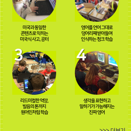
미국과 동일한
영어를 언어 그대로
콘텐츠로 익히는
덩어리째 받아들여
미국식 사고, 공터
인식하는 청크 학습
3
4
리드미컬한 억양,
생각을 표현하고
발음의 톤까지
말하기가 가능해지는
원어민처럼 학습
진짜 영어
>>> 더보기