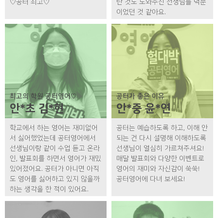
♡공터 최고♡
탄 것도 도와주신 선생님들 덕분
이었던 것 같아요.
최고의 학원 공터영어♡
공터가 좋은 이유
안*초 김*현
안*중 윤*연
학교에서 하는 영어는 재미없어
공터는 예습하도록 하고, 이해 안
서 싫어했었는데 공터영어에서
되는 건 다시 설명해 이해하도록
선생님이랑 같이 수업 듣고 온라
선생님이 열심히 가르쳐주셔요!
인, 발표회를 하면서 영어가 재밌
매달 발표회와 다양한 이벤트로
있어졌어요. 공터가 아니면 아직
영어의 재미와 자신감이 쑥쑥!
도 영어를 싫어하고 있지 않을까
공터영어에 다녀 보세요!
하는 생각을 한 적이 있어요.