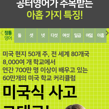
공터영어가 주목받는
아홉 가지 특징!
하
둘
셋
넷
다
여
일
여
아
나
-
-
-
섯
섯
곱
덟
홉
-
확
밀
인
-
-
-
-
-
정
장
착
지
표
인
경
성
결
미국 현지 50개 주, 전 세계 80개국
통
영
영
영
현
성
헙
장
과
영
어
어
어
영
영
영
영
영
8,000여 개 학교에서
어
어
어
어
어
어
연간 700만 명 이상이 배우고 있는
60만개의 미국 학교 커리큘럼