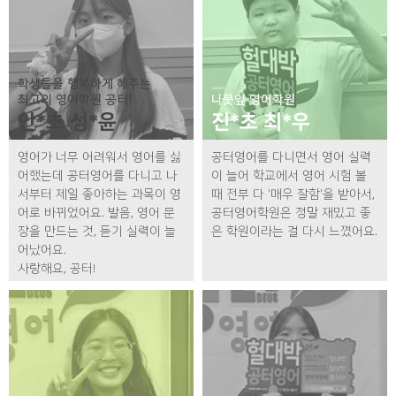
학생들을 행복하게 해주는
최고의 영어학원 공터!
나뭇잎 영어학원
안*초 성*윤
진*초 최*우
영어가 너무 어려워서 영어를 싫
공터영어를 다니면서 영어 실력
어했는데 공터영어를 다니고 나
이 늘어 학교에서 영어 시험 볼
서부터 제일 좋아하는 과목이 영
때 전부 다 '매우 잘함'을 받아서,
어로 바뀌었어요. 발음, 영어 문
공터영어학원은 정말 재밌고 좋
장을 만드는 것, 듣기 실력이 늘
은 학원이라는 걸 다시 느꼈어요.
어났어요.
사랑해요, 공터!