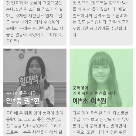
첫 발표회 때 눈물이 그렁그렁했
첫 발표회 때 모두들 환호와 박수
는데, 5년 뒤 스티브 잡스가 연설
를 해 줘서 즐거웠습니다. 매달
하는 것처럼 자신감도 넘치고 말
발표하니까 실력도 늘고 준비하
도 술술 나와요. 마치 수줍음의
는 것도 즐겁습니다. 만약 발표가
늪에서 구해준 슈퍼맨 같아요. 지
두렵다면 공터영어를 추천합니
금은 관종이 되었어요. 고마워요,
다.
공터맨!
공터영어
공터가 좋은 이유
영어 학원의 편견을 깨다
안*중 권*현
예*초 이*원
공터에 온 뒤로 영어 능력이 많이
다른 영어 학원은 단어 테스트를
올랐어요. 그리고 좋은 선생님과
몇십 개씩 보고 문장도 아주 많이
친구들을 만나 좋았어요. 그리고
본다는데 공터영어는 말하면서
모르는 부분은 최선을 다해서 설
배워요. 또한, 나와 비슷한 수준