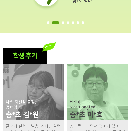
심*보 엄마
학생 후기
나의 자신감 공장,
Hello!
공터영어!
Nice Gongteo
송*초 김*원
송*초 이*호
글쓰기 실력과 발음, 스피킹 실력
공터를 다니면서 영어가 많이 늘