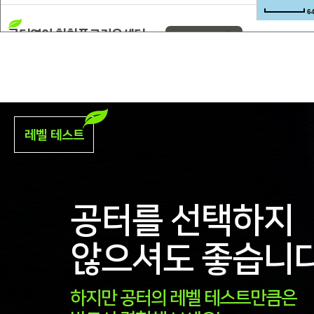
6
공터영어 천천푸르지오센터
약도보기
010-5834-0802
경기 수원시 장안구 화산로 87 상가동 209~210호
공터영어 김포운유센터
레벨 테스트
약도보기
031-992-3008
경기 김포시 김포한강2로 232 2층 203호
공터를 선택하지
공터영어 천안월봉센터
약도보기
않으셔도 좋습니다
010-7749-6116
충남 천안시 서북구 월봉4로 88-8 (쌍용동) 2층
하지만 공터의 레벨 테스트만큼은