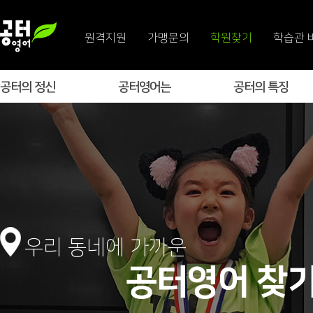
원격지원
가맹문의
학원찾기
학습관 
공터의 정신
공터영어는
공터의 특징
우리 동네에 가까운
공터영어 찾