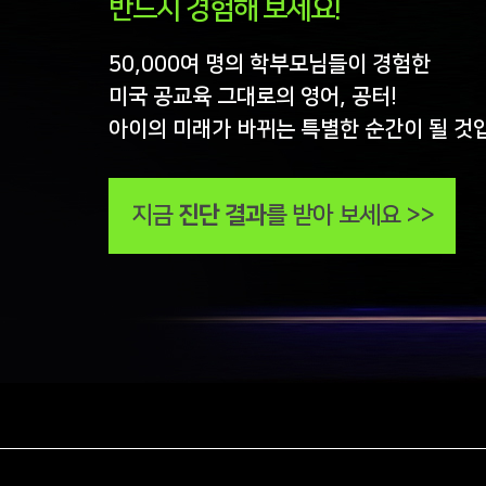
반드시 경험해 보세요!
공터영어 연현센터
약도보기
070-7699-0885
50,000여 명의 학부모님들이 경험한
경기 안양시 만안구 연현로1번길 56 석수하우스스토리 상
가동 2층 공터영어
미국 공교육 그대로의 영어, 공터!
아이의 미래가 바뀌는 특별한 순간이 될 것
공터영어 퇴촌센터
약도보기
지금
진단 결과
를 받아 보세요 >>
031-769-7905
경기 광주시 퇴촌면 천진암로 387 (도수리) 202호
1
2
3
4
5
6
8
9
10
>>
7